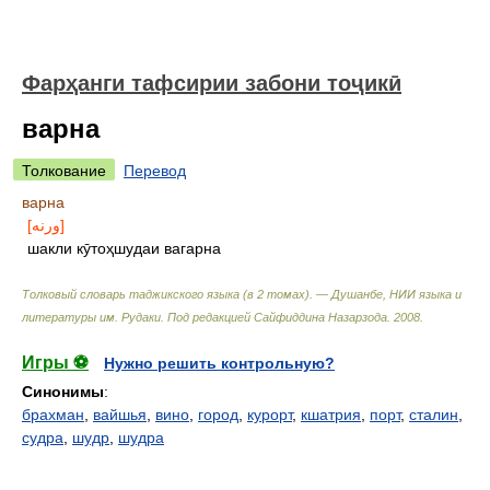
Фарҳанги тафсирии забони тоҷикӣ
варна
Толкование
Перевод
варна
[ورنه]
шакли кӯтоҳшудаи вагарна
Толковый словарь таджикского языка (в 2 томах). — Душанбе, НИИ языка и
литературы им. Рудаки
.
Под редакцией Сайфиддина Назарзода
.
2008
.
Игры ⚽
Нужно решить контрольную?
Синонимы
:
брахман
,
вайшья
,
вино
,
город
,
курорт
,
кшатрия
,
порт
,
сталин
,
судра
,
шудр
,
шудра