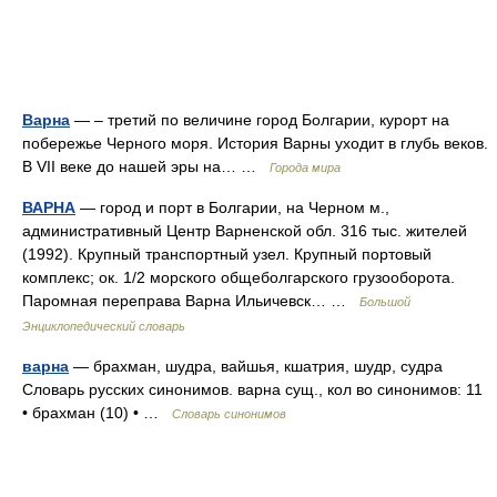
Варна
— – третий по величине город Болгарии, курорт на
побережье Черного моря. История Варны уходит в глубь веков.
В VII веке до нашей эры на… …
Города мира
ВАРНА
— город и порт в Болгарии, на Черном м.,
административный Центр Варненской обл. 316 тыс. жителей
(1992). Крупный транспортный узел. Крупный портовый
комплекс; ок. 1/2 морского общеболгарского грузооборота.
Паромная переправа Варна Ильичевск… …
Большой
Энциклопедический словарь
варна
— брахман, шудра, вайшья, кшатрия, шудр, судра
Словарь русских синонимов. варна сущ., кол во синонимов: 11
• брахман (10) • …
Словарь синонимов