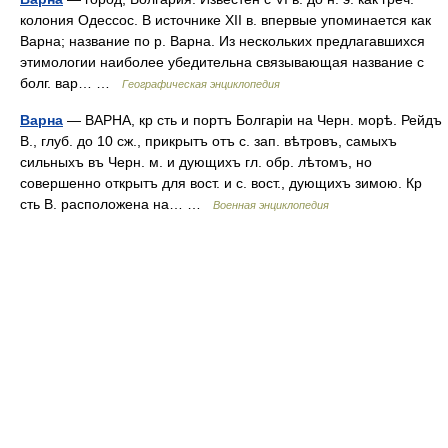
колония Одессос. В источнике XII в. впервые упоминается как
Варна; название по р. Варна. Из нескольких предлагавшихся
этимологии наиболее убедительна связывающая название с
болг. вар… …
Географическая энциклопедия
Варна
— ВАРНА, кр сть и портъ Болгаріи на Черн. морѣ. Рейдъ
В., глуб. до 10 сж., прикрытъ отъ с. зап. вѣтровъ, самыхъ
сильныхъ въ Черн. м. и дующихъ гл. обр. лѣтомъ, но
совершенно открытъ для вост. и с. вост., дующихъ зимою. Кр
сть В. расположена на… …
Военная энциклопедия