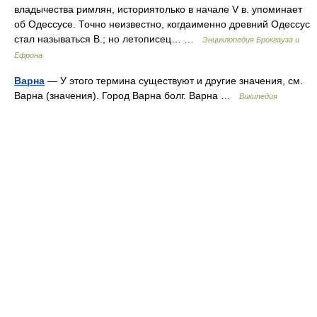
владычества римлян, историятолько в начале V в. упоминает
об Одессусе. Точно неизвестно, когдаименно древний Одессус
стал называться В.; но летописец… …
Энциклопедия Брокгауза и
Ефрона
Варна
— У этого термина существуют и другие значения, см.
Варна (значения). Город Варна болг. Варна …
Википедия