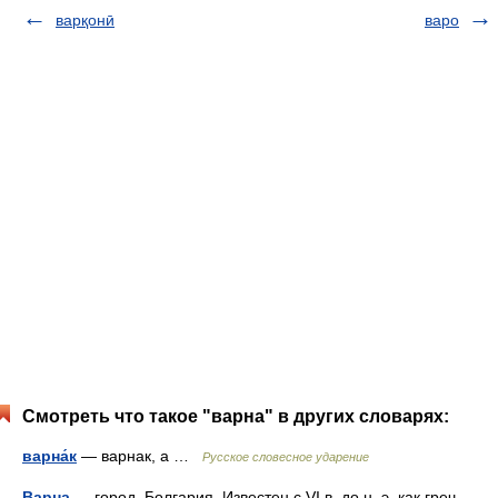
варқонӣ
варо
Смотреть что такое "варна" в других словарях:
варна́к
— варнак, а …
Русское словесное ударение
Варна
— город, Болгария. Известен с VI в. до н. э. как греч.