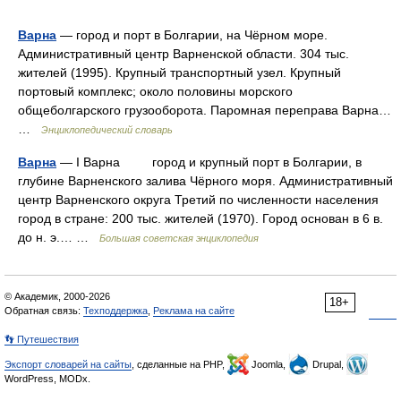
Варна
— город и порт в Болгарии, на Чёрном море.
Административный центр Варненской области. 304 тыс.
жителей (1995). Крупный транспортный узел. Крупный
портовый комплекс; около половины морского
общеболгарского грузооборота. Паромная переправа Варна…
…
Энциклопедический словарь
Варна
— I Варна город и крупный порт в Болгарии, в
глубине Варненского залива Чёрного моря. Административный
центр Варненского округа Третий по численности населения
город в стране: 200 тыс. жителей (1970). Город основан в 6 в.
до н. э.… …
Большая советская энциклопедия
© Академик, 2000-2026
18+
Обратная связь:
Техподдержка
,
Реклама на сайте
👣 Путешествия
Экспорт словарей на сайты
, сделанные на PHP,
Joomla,
Drupal,
WordPress, MODx.